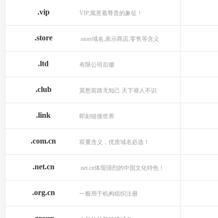
.vip
VIP,寓意着尊贵的象征！
.store
.store域名,表示商店,零售等含义
.ltd
有限公司后缀
.club
莫愁前路无知己 天下谁人不识
.link
即刻链接世界
.com.cn
双重含义，优质域名必选！
.net.cn
.net.cn体现强烈的中国文化特色！
.org.cn
一般用于机构组织注册