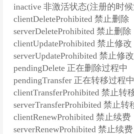
inactive 非激活状态(注册
clientDeleteProhibited 禁止删除
serverDeleteProhibited 禁止删除
clientUpdateProhibited 禁止修改
serverUpdateProhibited 禁止修改
pendingDelete 正在删除过程中
pendingTransfer 正在转移过程
clientTransferProhibited 禁止转
serverTransferProhibited 禁止转
clientRenewProhibited 禁止续费
serverRenewProhibited 禁止续费