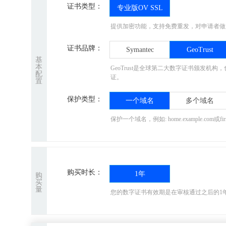
证书类型：
专业版OV SSL
提供加密功能，支持免费重发，对申请者做
证书品牌：
Symantec
GeoTrust
基
本
GeoTrust是全球第二大数字证书颁发
配
证。
置
保护类型：
一个域名
多个域名
保护一个域名，例如: home.example.com或f
购买时长：
1年
购
买
量
您的数字证书有效期是在审核通过之后的
1