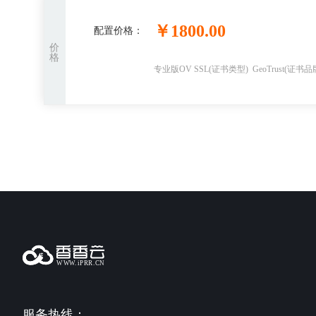
￥
1800.00
配置价格：
价
格
专业版OV SSL
(证书类型)
GeoTrust
(证书品
服务热线：