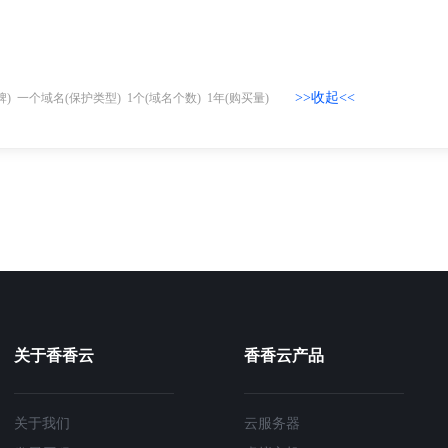
>>收起<<
牌)
一个域名
(保护类型)
1个
(域名个数)
1年
(购买量)
关于香香云
香香云产品
关于我们
云服务器