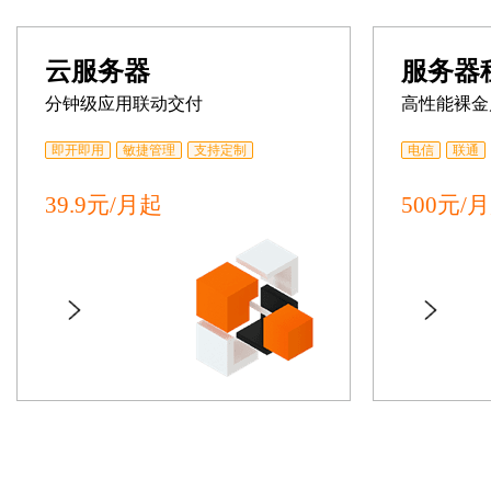
云服务器
服务器
分钟级应用联动交付
高性能裸金
即开即用
敏捷管理
支持定制
电信
联通
39.9元/月起
500元/