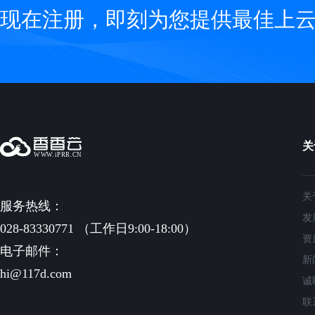
现在注册，即刻为您提供最佳上
关
关
服务热线：
发
028-83330771 （工作日9:00-18:00）
资
电子邮件：
新
hi@117d.com
诚
联