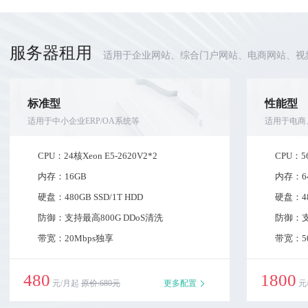
服务器租用
适用于企业网站、综合门户网站、电商网站、视频
标准型
性能型
适用于中小企业ERP/OA系统等
适用于电商
CPU：
24核Xeon E5-2620V2*2
CPU：
5
内存：
16GB
内存：
6
硬盘：
480GB SSD/1T HDD
硬盘：
4
防御：
支持最高800G DDoS清洗
防御：
带宽：
20Mbps独享
带宽：
5
480
1800
元/月起
原价:680元
更多配置
元