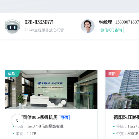
028-83330771
钟经理
13890071807
7×24h全程服务放心托管
微信/QQ咨询
成都西信805棕树机房
德阳珠江路
电信
等级：
Tier3 / 电信四星级标准
等级：
Tier
带宽：
1.2TB
带宽：
800GB