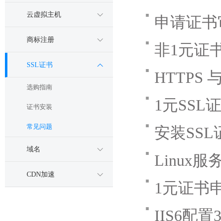
云虚拟主机
■
申请证书
商标注册
■
非1元证
SSL证书
■
HTTPS
选购指南
■
1元SS
证书安装
■
常见问题
安装SSL
域名
■
Linux
CDN加速
■
1元证书
■
IIS6配置