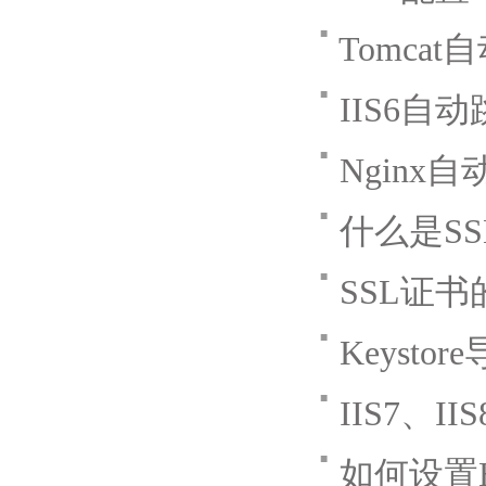
■
Tomcat
■
IIS6自
■
Nginx
■
什么是S
■
SSL证
■
Keysto
■
IIS7、I
■
如何设置H