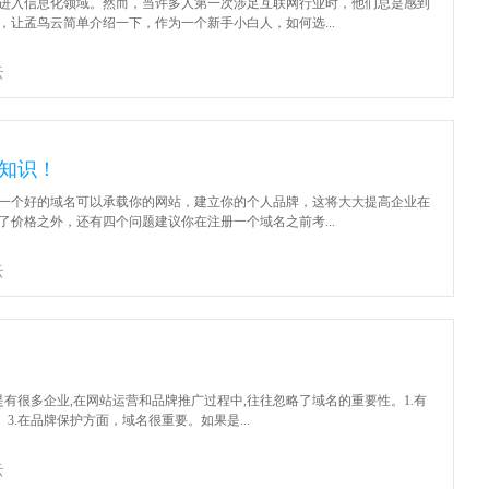
进入信息化领域。然而，当许多人第一次涉足互联网行业时，他们总是感到
让孟鸟云简单介绍一下，作为一个新手小白人，如何选...
云
知识！
一个好的域名可以承载你的网站，建立你的个人品牌，这将大大提高企业在
价格之外，还有四个问题建议你在注册一个域名之前考...
云
是有很多企业,在网站运营和品牌推广过程中,往往忽略了域名的重要性。1.有
3.在品牌保护方面，域名很重要。如果是...
云