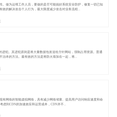
性。做为运维工作人员，要做的是尽可能搞好系统安全防护，修复一切已知
效的解决攻击个人行为，最大限度减少攻击对业务流程...
云
害的进犯。其进犯原则是将大量数据包发送给方针网站，强制占用资源。普通
治本的方法。最有效的方法是将防火墙加在一起，将...
云
基于现有网络的智能虚拟网络，具有减少网络堵塞、提高用户访问响应速度和命
虑到CDN的加速效应和运营成本，CDN并不...
云