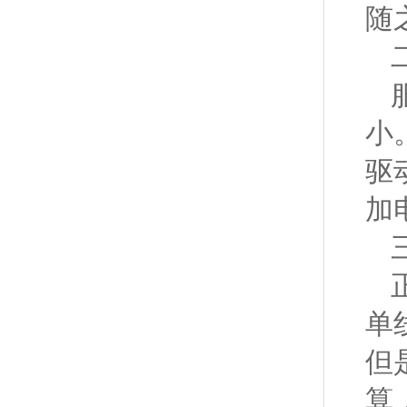
随
小
驱
加
单
但
算