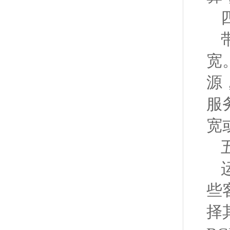
宽
源
服
宽
些
择