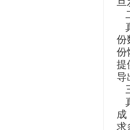
旦
份
份
提
导
成
求