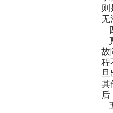
则
无
故
程
旦
其
后