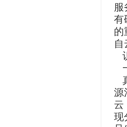
服
有
的
自
源
云
现