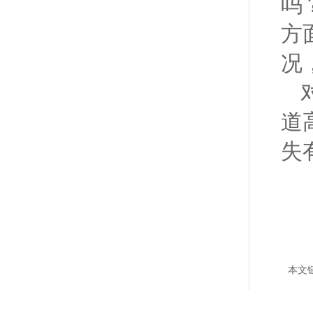
吗
方
况
道
失
本文